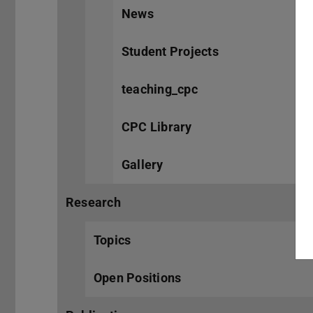
News
Student Projects
teaching_cpc
CPC Library
Gallery
Research
Topics
Open Positions